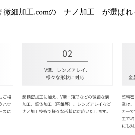
 微細加工.comの ナノ加工 が選ば
02
V溝、レンズアレイ、
様々な形状に対応
金
もご相
超精密加工に加え、V溝・矩形などの微細な溝
超精密
ウハウ
加工、錐体加工（円錐等）、レンズアレイなど
業は、
ーズに
ナノ加工技術で様々な形状に対応いたします。
カーで
工で培
にも対