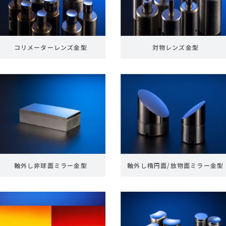
コリメーターレンズ金型
対物レンズ金型
軸外し非球面ミラー金型
軸外し楕円面/放物面ミラー金型