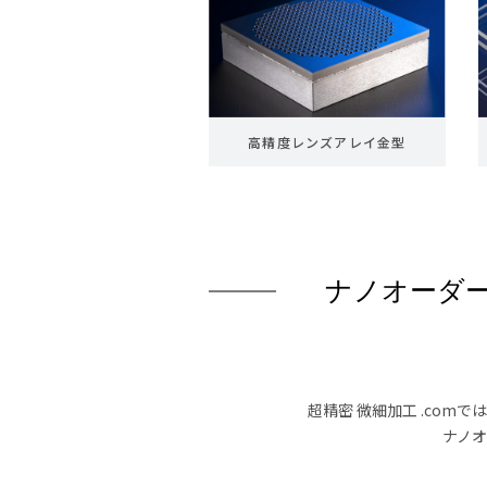
高精度レンズアレイ金型
ナノオーダ
超精密 微細加工 .co
ナノ