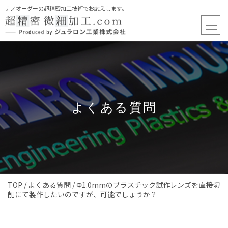
ナノオーダーの超精密加工技術でお応えします。
よくある質問
TOP
/
よくある質問
/
Φ1.0mmのプラスチック試作レンズを直接切
削にて製作したいのですが、可能でしょうか？